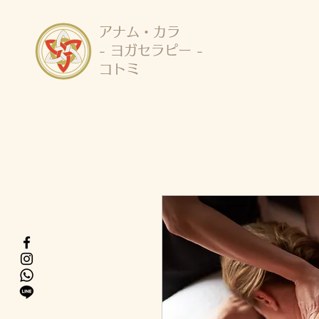
アナム・カラ
- ヨガセラピー -
コトミ