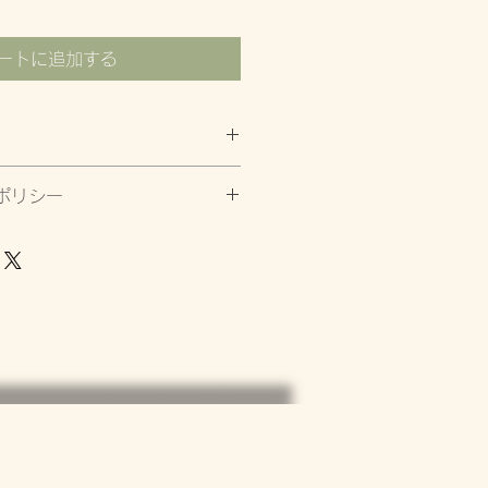
ートに追加する
、アート アンド スピリチュアリ
ポリシー
ムです。
ば全額返金
ば半額返金
キャンセルは返金不可