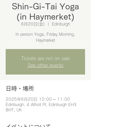
Shin-Gi-Tai Yoga
(in Haymerket)
6月20日(金)
  |  
Edinburgh
In person Yoga, Friday Morning,
Haymarket
Tickets are not on sale
See other events
日時・場所
2025年6月20日 10:00 – 11:00
Edinburgh, 4 Atholl Pl, Edinburgh EH3
8HT, UK
イベントについて