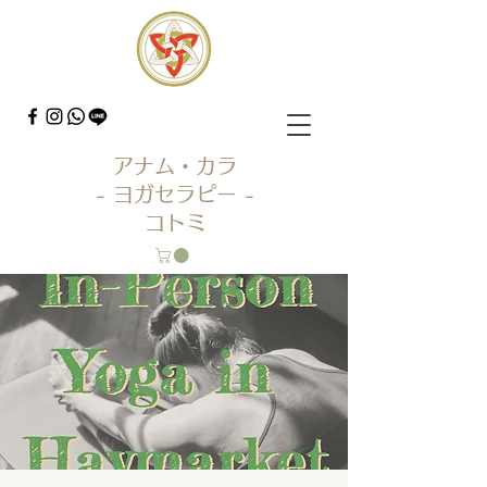
アナム・カラ
- ヨガセラピー -
コトミ