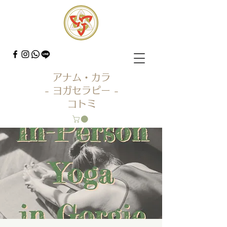
アナム・カラ
- ヨガセラピー -
コトミ