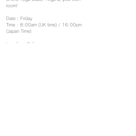
room!
Date : Friday 
Time : 8:00am (UK time) / 16:00pm 
(Japan Time)
Location: Online
Duration: 45 mins
Conduct by Japanese
さらに表示
このイベントをシェア
プライバシーポリシー