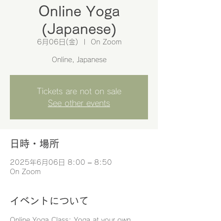
Online Yoga
(Japanese)
6月06日(金)
  |  
On Zoom
Online, Japanese
Tickets are not on sale
See other events
日時・場所
2025年6月06日 8:00 – 8:50
On Zoom
イベントについて
Online Yoga Class: Yoga at your own 