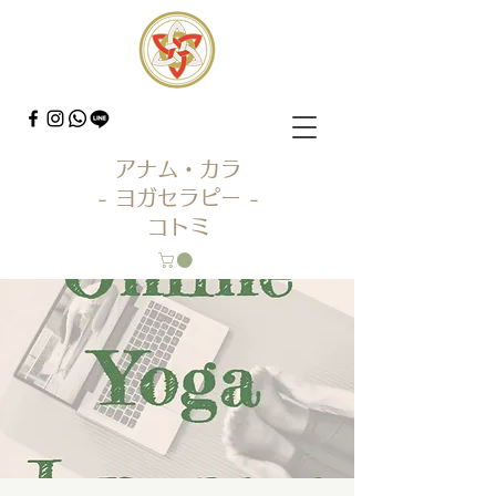
アナム・カラ
- ヨガセラピー -
コトミ